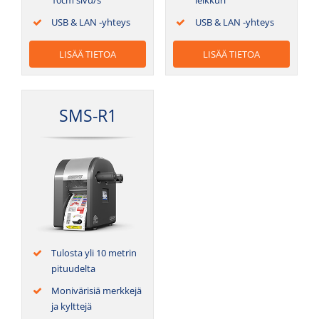
10cm sivu/s
leikkuri
USB & LAN ‑yhteys
USB & LAN ‑yhteys
LISÄÄ TIE­TOA
LISÄÄ TIE­TOA
SMS-R1
Tulos­ta yli 10 met­rin
pituudelta
Moni­vä­ri­siä merk­ke­jä
ja kylttejä