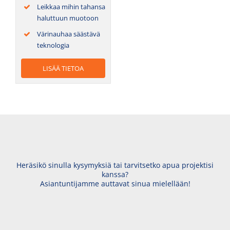
Leik­kaa mihin tahan­sa
halut­tuun muotoon
Väri­nau­haa sääs­tä­vä
teknologia
LISÄÄ TIE­TOA
Heräsikö sinulla kysymyksiä tai tarvitsetko apua projektisi
kanssa?
Asiantuntijamme auttavat sinua mielellään!