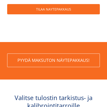
TILAA NAYTEPAKKAUS
PYY­DÄ MAK­SU­TON NÄYTEPAKKAUS!
Valitse tulostin tarkistus- ja
kalibrointitarroille