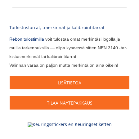
Tarkistustarrat, ‑merkinnät ja kalibrointitarrat
Rebon tulos­ti­mil­la
voit tulos­taa omat mer­kin­tä­si logol­la ja
muil­la tar­ken­nuk­sil­la — oli­pa kysees­sä sit­ten NEN 3140 ‑tar­
kis­tus­mer­kin­nät tai kalibrointitarrat.
Valin­nan varaa on pal­jon mut­ta mer­kin­tä on aina oikein!
LISÄ­TIE­TOA
TILAA NAYTEPAKKAUS