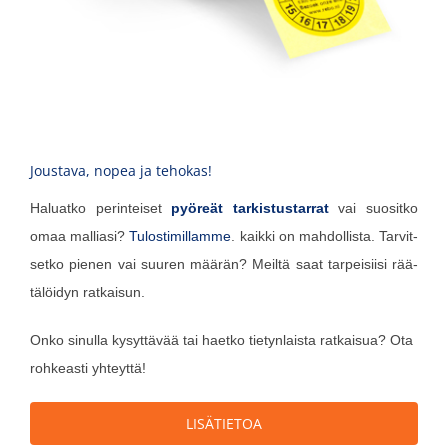
Joustava, nopea ja tehokas!
Haluat­ko perin­tei­set
pyö­reät tar­kis­tus­tar­rat
vai suo­sit­ko
omaa mal­lia­si?
Tulos­ti­mil­lam­me
. kaik­ki on mah­dol­lis­ta. Tar­vit­
set­ko pie­nen vai suu­ren mää­rän? Meil­tä saat tar­pei­sii­si rää­
tä­löi­dyn ratkaisun.
Onko sinul­la kysyt­tä­vää tai haet­ko tie­tyn­lais­ta rat­kai­sua? Ota
roh­keas­ti yhteyttä!
LISÄ­TIE­TOA