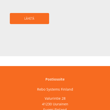
Postiosoite
Rebo Sys­tems Finland
Valu­rin­tie 28
41230 Uurainen
Suo­mi Finland