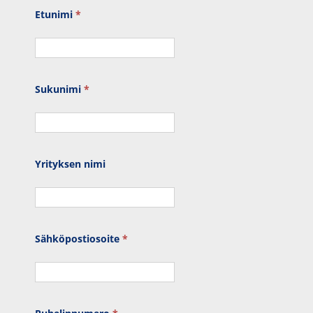
Etu­ni­mi
*
Suku­ni­mi
*
Yri­tyk­sen nimi
Säh­kö­pos­tio­soi­te
*