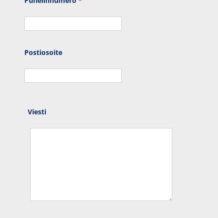
Puhe­lin­nu­me­ro
*
Pos­tio­soi­te
Vies­ti