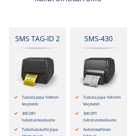
SMS TAG-ID 2
SMS-430
Tulos­ta jopa 104mm
Tulos­ta jopa 104 mm
levyisesti
levyisesti
300 DPI
300 DPI
tulostusresoluutio
tulostusresoluutio
Tulos­tus­vauh­ti jopa
Auto­maat­ti­nen